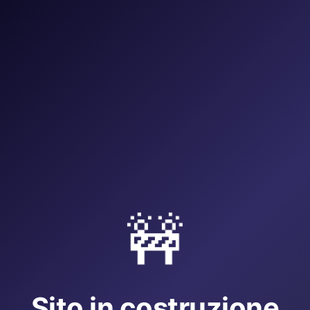
🚧
Sito in costruzione