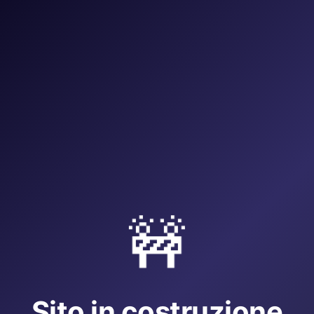
🚧
Sito in costruzione