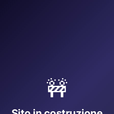
🚧
Sito in costruzione