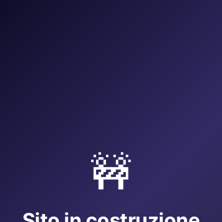
🚧
Sito in costruzione