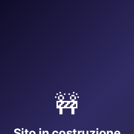
🚧
Sito in costruzione