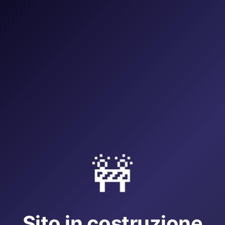
🚧
Sito in costruzione