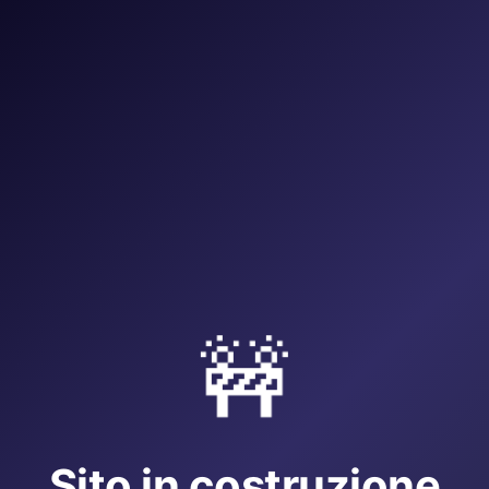
🚧
Sito in costruzione