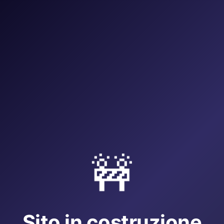
🚧
Sito in costruzione