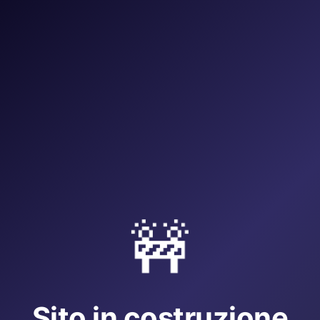
🚧
Sito in costruzione