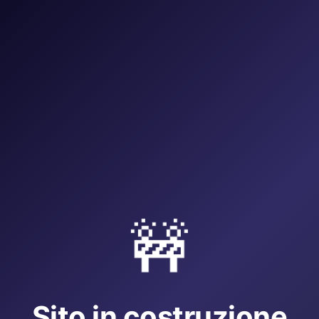
🚧
Sito in costruzione