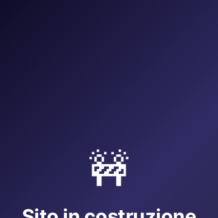
🚧
Sito in costruzione