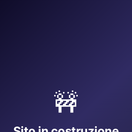
🚧
Sito in costruzione