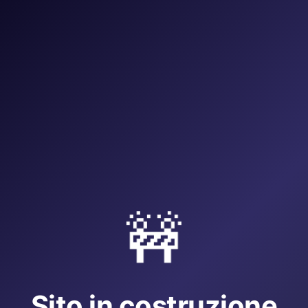
🚧
Sito in costruzione