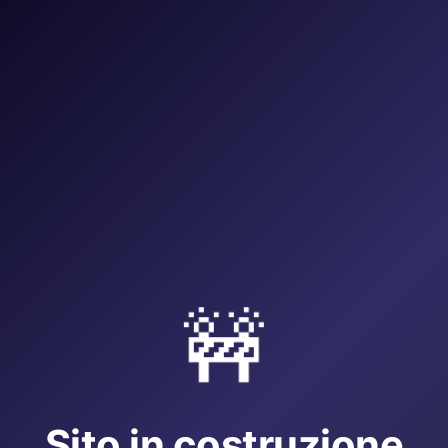
🚧
Sito in costruzione