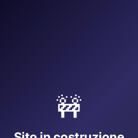
🚧
Sito in costruzione