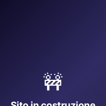
🚧
Sito in costruzione