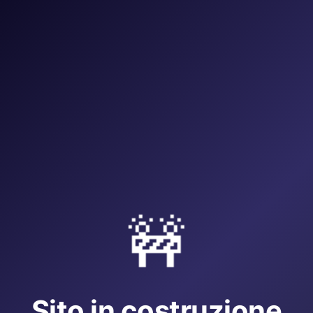
🚧
Sito in costruzione