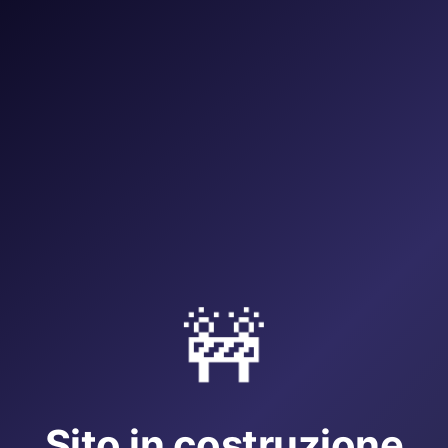
🚧
Sito in costruzione