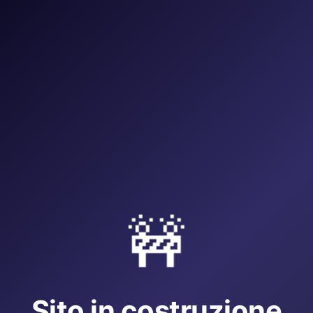
🚧
Sito in costruzione