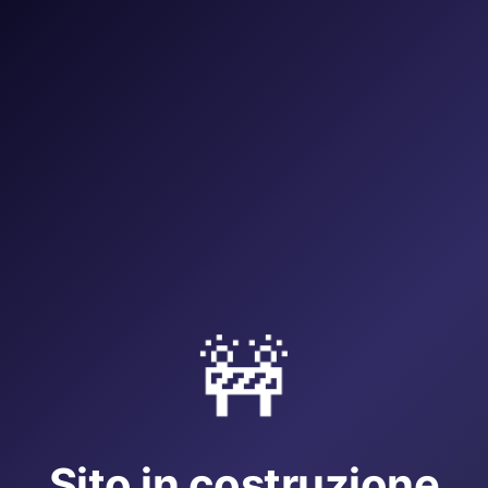
🚧
Sito in costruzione