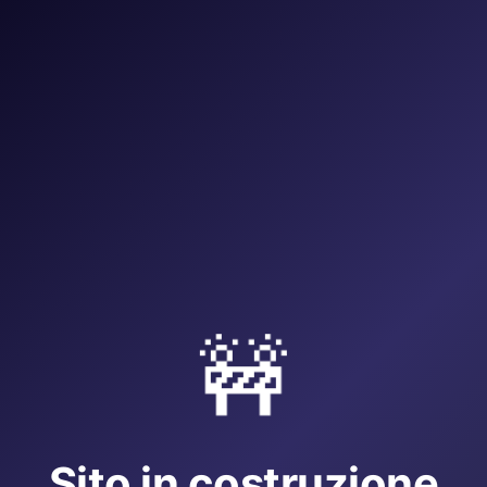
🚧
Sito in costruzione