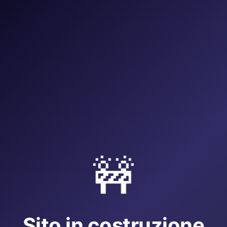
🚧
Sito in costruzione