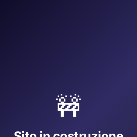
🚧
Sito in costruzione